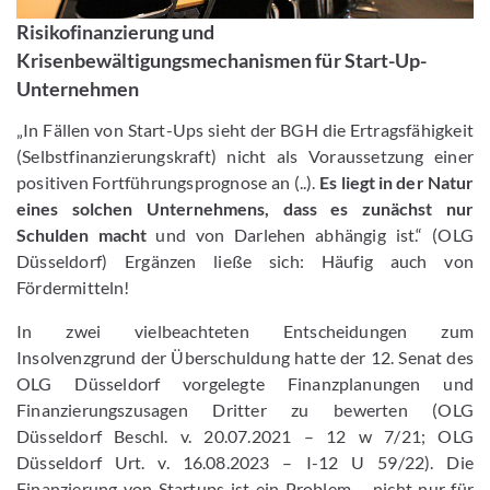
Risikofinanzierung und
Krisenbewältigungsmechanismen für Start-Up-
Unternehmen
„In Fällen von Start-Ups sieht der BGH die Ertragsfähigkeit
(Selbstfinanzierungskraft) nicht als Voraussetzung einer
positiven Fortführungsprognose an (..).
Es liegt in der Natur
eines solchen Unternehmens, dass es zunächst nur
Schulden macht
und von Darlehen abhängig ist.“ (OLG
Düsseldorf) Ergänzen ließe sich: Häufig auch von
Fördermitteln!
In zwei vielbeachteten Entscheidungen zum
Insolvenzgrund der Überschuldung hatte der 12. Senat des
OLG Düsseldorf vorgelegte Finanzplanungen und
Finanzierungszusagen Dritter zu bewerten (OLG
Düsseldorf Beschl. v. 20.07.2021 – 12 w 7/21; OLG
Düsseldorf Urt. v. 16.08.2023 – I-12 U 59/22). Die
Finanzierung von Startups ist ein Problem – nicht nur für