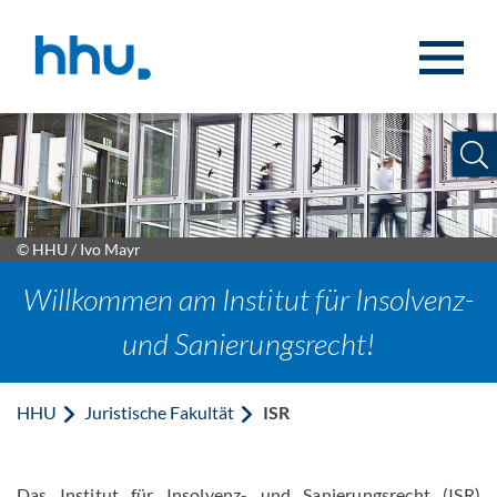
Zum Inhalt springen
Zur Suche springen
© HHU / Ivo Mayr
Willkommen am Institut für Insolvenz-
und Sanierungsrecht!
HHU
Juristische Fakultät
ISR
Das Institut für Insolvenz- und Sanierungsrecht (ISR)